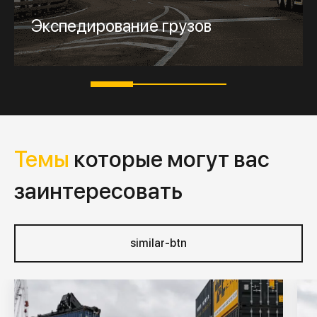
Далее
Запросить расчёт
Экспедирование грузов
Темы
которые могут вас
заинтересовать
similar-btn