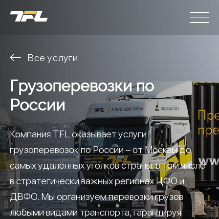
Все услуги
Грузоперевозки по
России
Компания TFL оказывает услуги
грузоперевозок по России – от Москвы до
самых удалённых уголков страны, в том числе
в стратегически важных регионах ЦФО и
ДВФО. Мы организуем перевозки грузов
любыми видами транспорта, гарантируя