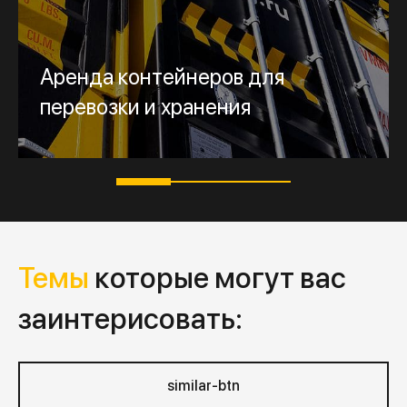
Аренда контейнеров для
Далее
Запросить расчёт
перевозки и хранения
Темы
которые могут вас
заинтерисовать:
similar-btn