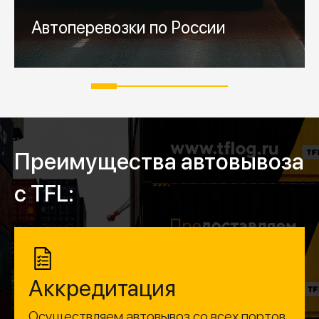
Далее
Запросить расчёт
Автоперевозки по России
Преимущества автовывоза
c TFL:
Аккредитация
Осуществляем автовывоз со всех портов