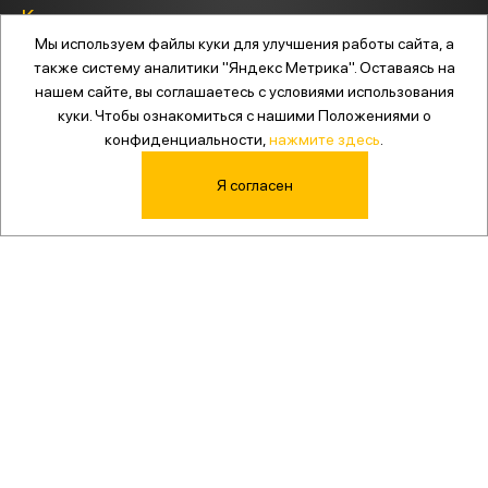
Компания
Мы используем файлы куки для улучшения работы сайта, а
также систему аналитики "Яндекс Метрика". Оставаясь на
Почему TFL
Документы
Контакты
нашем сайте, вы соглашаетесь с условиями использования
куки. Чтобы ознакомиться с нашими Положениями о
конфиденциальности,
нажмите здесь
.
Карьера
Новости и проекты
Я согласен
8 800 600 777 9
Ответим на любой вопрос
WhatsApp
office@tflog.ru
г. Владивосток, ул. Стрельникова 7
, офис 1006
График работы: пн-пт с 10:00 до 19:00