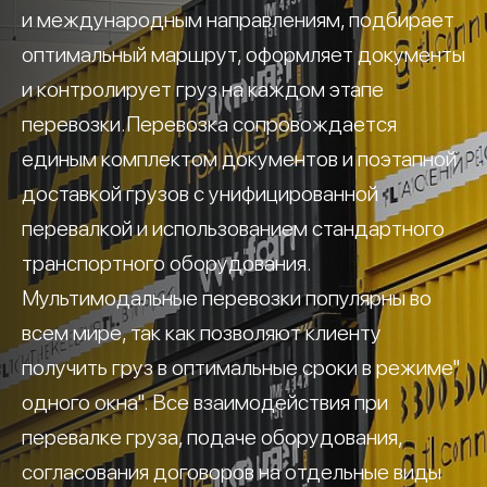
и международным направлениям, подбирает
оптимальный маршрут, оформляет документы
и контролирует груз на каждом этапе
перевозки.Перевозка сопровождается
единым комплектом документов и поэтапной
доставкой грузов с унифицированной
перевалкой и использованием стандартного
транспортного оборудования.
Мультимодальные перевозки популярны во
всем мире, так как позволяют клиенту
получить груз в оптимальные сроки в режиме"
одного окна". Все взаимодействия при
перевалке груза, подаче оборудования,
согласования договоров на отдельные виды