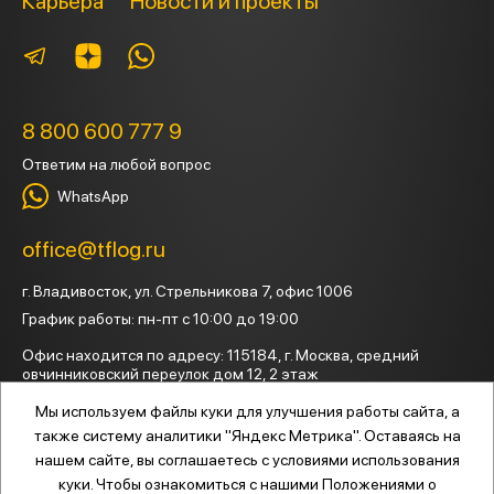
Карьера
Новости и проекты
8 800 600 777 9
Ответим на любой вопрос
WhatsApp
office@tflog.ru
г. Владивосток, ул. Стрельникова 7
, офис 1006
График работы: пн-пт с 10:00 до 19:00
Офис находится по адресу:
115184, г. Москва, средний
овчинниковский переулок дом 12, 2 этаж
График работы: пн-пт с 9:00 до 18:00
Мы используем файлы куки для улучшения работы сайта, а
также систему аналитики "Яндекс Метрика". Оставаясь на
нашем сайте, вы соглашаетесь с условиями использования
куки. Чтобы ознакомиться с нашими Положениями о