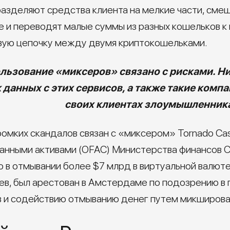
азделяют средства клиента на мелкие части, смеш
е и переводят малые суммы из разных кошельков к
вую цепочку между двумя криптокошельками.
льзование «миксеров» связано с рисками. Ни
к данных с этих сервисов, а также такие ком
своих клиентах злоумышленник
ромких скандалов связан с «миксером» Tornado Cas
анными активами (OFAC) Министерства финансов 
го в отмывании более $7 млрд в виртуальной валют
ев, был арестован в Амстердаме по подозрению в
в и содействию отмыванию денег путем микширова