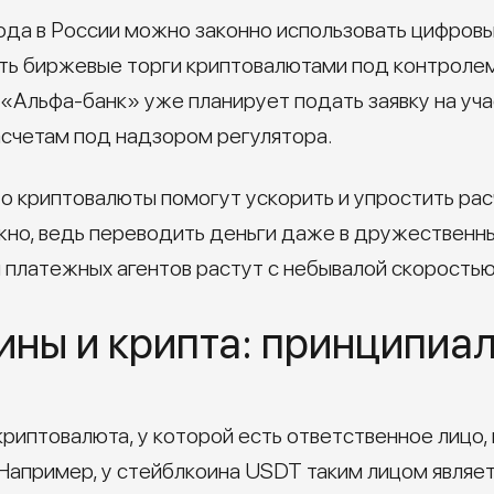
года в России можно законно использовать цифро
ть биржевые торги криптовалютами под контролем
«Альфа-банк» уже планирует подать заявку на уча
четам под надзором регулятора.
то криптовалюты помогут ускорить и упростить р
жно, ведь переводить деньги даже в дружественны
 платежных агентов растут с небывалой скоростью
ины и крипта: принципиа
криптовалюта, у которой есть ответственное лицо, 
апример, у стейблкоина USDT таким лицом является