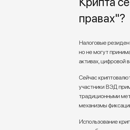
Крипта се
правах"?
Налоговые резиден
но не могут приним
активах, цифровой 
Сейчас криптовалют
участники ВЭД прим
традиционными мето
механизмы фиксации
Использование крип