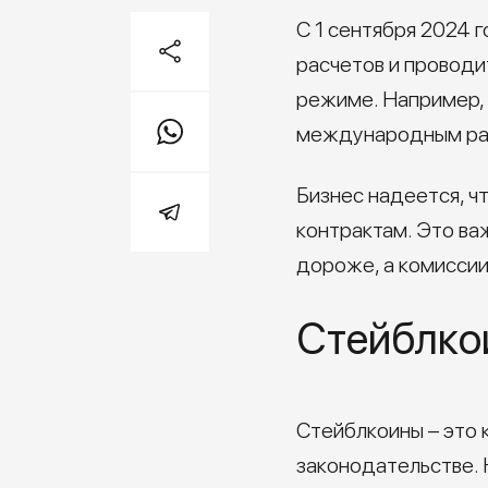
С 1 сентября 2024 
расчетов и проводи
режиме. Например, 
международным рас
Бизнес надеется, ч
контрактам. Это ва
дороже, а комиссии
Стейблко
Стейблкоины – это 
законодательстве. Н