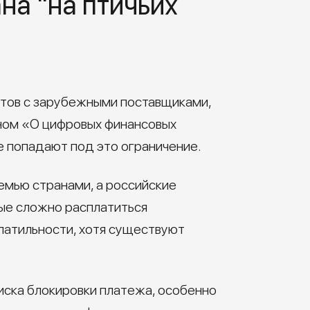
на "на птичьих
етов с зарубежными поставщиками,
оном «О цифровых финансовых
е попадают под это ограничение.
емью странами, а российские
рые сложно расплатиться
латильности, хотя существуют
иска блокировки платежа, особенно