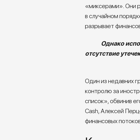
«миксерами». Они р
в случайном порядк
разрывает финансо
Однако испо
отсутствие утече
Один из недавних г
контролю за иностр
список», обвинив е
Cash, Алексей Перц
финансовых потоко