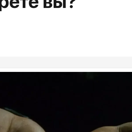
рете вы?