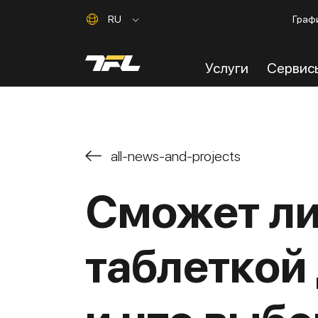
Графи
RU
Услуги
Cервис
all-news-and-projects
Сможет ли
таблеткой