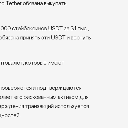
то Tether обязана выкупать
000 стейблкоинов USDT за $1 тыс.,
 обязана принять эти USDT и вернуть
риптовалют, которые имеют
и проверяются и подтверждаются
елает его рискованным активом для
верждения транзакций используется
щностей.