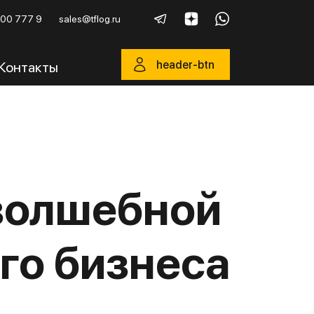
600 777 9
sales@tflog.ru
header-btn
Контакты
 волшебной
го бизнеса