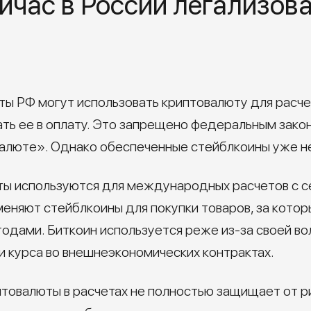
йчас в России легализова
ты РФ могут использовать криптовалюту для расч
ать ее в оплату. Это запрещено федеральным зак
валюте». Однако обеспеченные стейблкоины уже н
ы используются для международных расчетов с с
еняют стейблкоины для покупки товаров, за кото
дами. Биткоин используется реже из-за своей во
 курса во внешнеэкономических контрактах.
товалюты в расчетах не полностью защищает от р